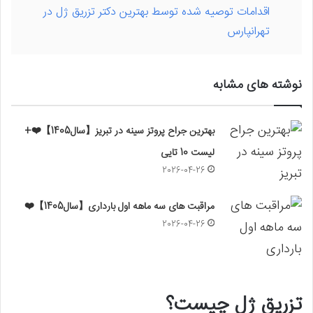
اقدامات توصیه شده توسط بهترین دکتر تزریق ژل در
تهرانپارس
نوشته های مشابه
بهترین جراح پروتز سینه در تبریز【سال1405】❤️+
لیست 10 تایی
2026-04-26
مراقبت های سه ماهه اول بارداری【سال1405】❤️
2026-04-26
تزریق ژل چیست؟