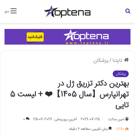
جستجو
منو
برای
تاپتنا
/
پزشکان
پزشکان
بهترین دکتر تزریق ژل در
تهرانپارس【سال 1405】❤️ + لیست 5
تایی
امین ساکت
2026-07-25
آخرین بروزرسانی: 2026-07-25
0
1,680
زمان تقریبی مطالعه 6 دقیقه