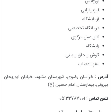
اورژانس
فیزیوتراپی
آزمایشگاه
درمانگاه تخصصی
اتاق عمل مرکزی
زایشگاه
گوش و حلق و بینی
مغز اعصاب
آدرس :
خراسان رضوی، شهرستان مشهد، خیابان ابوریحان‌
بیرونی، بیمارستان امام حسین (ع)
تلفن تماس :
05132787001