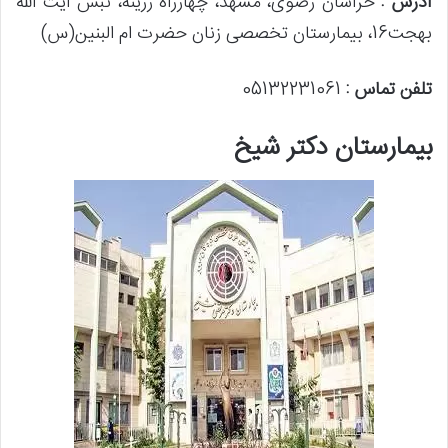
آدرس :
خراسان رضوی، مشهد، چهارراه زرینه، نبش آیت الله
بهجت16، بیمارستان تخصصی زنان حضرت ام البنین(س)
تلفن تماس :
05132231061
بیمارستان دکتر شیخ