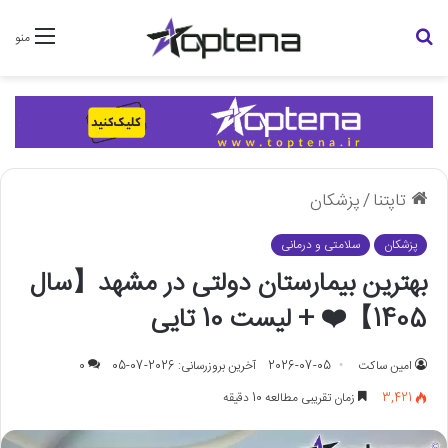
جستجو
منو
برای
تاپتنا
/
پزشکان
پزشکان
سلامتی و درمانی
بهترین بیمارستان دولتی در مشهد【سال
1405】❤️ + لیست 10 تایی
امین ساکت
2026-07-05
آخرین بروزرسانی: 2026-07-05
0
3,421
زمان تقریبی مطالعه 10 دقیقه